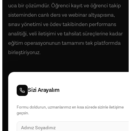
uca bir çözümdür. Öğrenci kayıt ve öğrenci takip
sisteminden canlı ders ve webinar altyapısına,
sınav yönetimi ve ödev takibinden performans
analitiği, veli iletişimi ve tahsilat süreçlerine kadar
eğitim operasyonunun tamamını tek platformda
birleştiriyoruz.
Sizi Arayalım
Formu doldurun, uzmanlarımız en kısa sürede sizinle iletişime
geçsin.