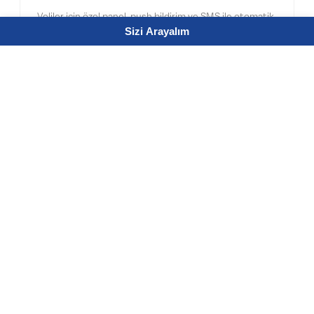
Veliler için özel panel, push bildirim ve SMS ile otomatik
Sizi Arayalım
bilgilendirme. Devamsızlık, not ve ödeme uyarıları.
08
Ödeme ve Taksit Yönetimi
Eğitim ücretleri, taksitlendirme, sanal POS ve otomatik
tahsilat süreçleri. E-fatura entegrasyonu ve ödeme
geçmişi takibi.
09